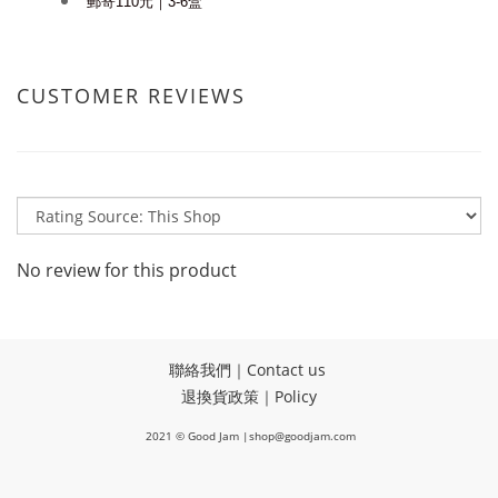
郵寄110元｜3-6盒
CUSTOMER REVIEWS
No review for this product
聯絡我們｜Contact us
退換貨政策｜Policy
2021 © Good Jam |shop@goodjam.com