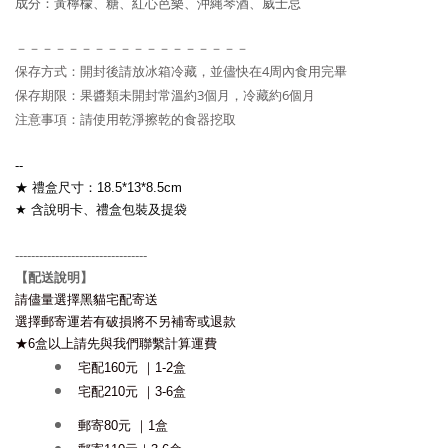
成分：黃檸檬
、糖
、紅心芭樂
、沖縄琴酒
、威士忌
－－－－－－－－－－－－－－－－－－
保存方式：開封後請放冰箱冷藏，並儘快在4周內食用完畢
保存期限：果醬類未開封常溫約3個月，冷藏約
6
個月
注意事項：請使用乾淨擦乾的食器挖取
--
★
禮盒尺寸：18.5*13*8.5cm
★
含說明卡、禮盒包裝及提袋
---------------------------------
配送說明
】
【
請儘量選擇黑貓宅配寄送
選擇郵寄
運若有破損
將不另補寄或退款
★6盒以上請先與我們聯繫計算運費
宅配160元 ｜1-2盒
宅配210元 ｜3-6盒
郵寄80元 ｜1盒