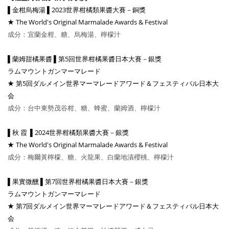
▌金柑烏梅湯 ▌2023世界柑橘類果醬大賽－銅獎
The World's Original Marmalade Awards & Festival
★
成分：宜蘭金柑
、糖
、
烏梅湯
、
檸檬汁
▌蘭姆甜橘果醬 ▌
第5回
世界柑橘果醬日本大賽－銀獎
ラムマウントガンマーマレード
第5回ダルメイン世界マーマレードアワード＆フェスティバル日本大
★
会
成分：台中東勢茂谷柑
、糖
、蜂蜜
、
蘭姆酒
、
檸檬汁
▌秋 霞 ▌2024世界柑橘類果醬大賽－銀獎
The World's Original Marmalade Awards & Festival
★
成分：梅爾黃檸檬
、糖
、火龍果
、白蘭地漬櫻桃
、
檸檬汁
▌果實微醺 ▌
第7回
世界柑橘果醬日本大賽－銀獎
ラムマウントガンマーマレード
第7回ダルメイン世界マーマレードアワード＆フェスティバル日本大
★
会