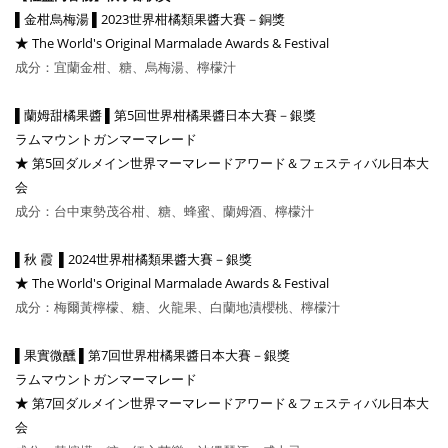
▌金柑烏梅湯 ▌2023世界柑橘類果醬大賽－銅獎
The World's Original Marmalade Awards & Festival
★
成分：宜蘭金柑
、糖
、
烏梅湯
、
檸檬汁
▌蘭姆甜橘果醬 ▌
第5回
世界柑橘果醬日本大賽－銀獎
ラムマウントガンマーマレード
第5回ダルメイン世界マーマレードアワード＆フェスティバル日本大
★
会
成分：台中東勢茂谷柑
、糖
、蜂蜜
、
蘭姆酒
、
檸檬汁
▌秋 霞 ▌2024世界柑橘類果醬大賽－銀獎
The World's Original Marmalade Awards & Festival
★
成分：梅爾黃檸檬
、糖
、火龍果
、白蘭地漬櫻桃
、
檸檬汁
▌果實微醺 ▌
第7回
世界柑橘果醬日本大賽－銀獎
ラムマウントガンマーマレード
第7回ダルメイン世界マーマレードアワード＆フェスティバル日本大
★
会