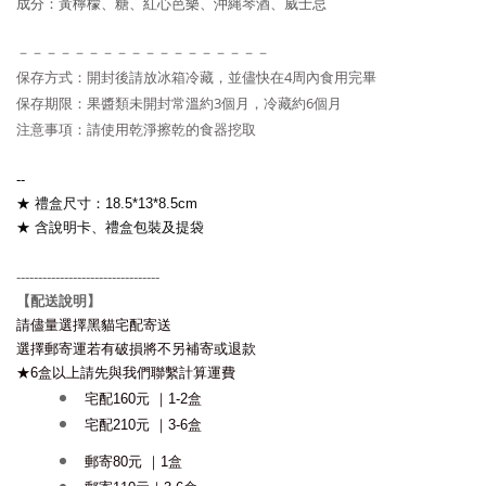
成分：黃檸檬
、糖
、紅心芭樂
、沖縄琴酒
、威士忌
－－－－－－－－－－－－－－－－－－
保存方式：開封後請放冰箱冷藏，並儘快在4周內食用完畢
保存期限：果醬類未開封常溫約3個月，冷藏約
6
個月
注意事項：請使用乾淨擦乾的食器挖取
--
★
禮盒尺寸：18.5*13*8.5cm
★
含說明卡、禮盒包裝及提袋
---------------------------------
配送說明
】
【
請儘量選擇黑貓宅配寄送
選擇郵寄
運若有破損
將不另補寄或退款
★6盒以上請先與我們聯繫計算運費
宅配160元 ｜1-2盒
宅配210元 ｜3-6盒
郵寄80元 ｜1盒