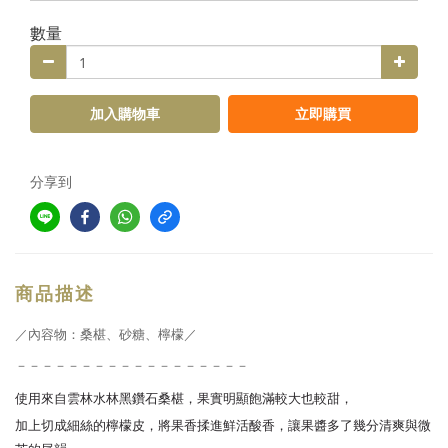
數量
加入購物車
立即購買
分享到
商品描述
／內容物：桑椹
、
砂糖、檸檬／
－－－－－－－－－－－－－－－－－－
使用來自雲林水林
黑鑽石桑椹，
果實明顯飽滿較大也較甜，
加上切成細絲的檸檬皮，
將果香揉進鮮活酸香，讓果醬多了幾分清爽與微