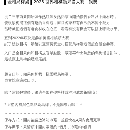
▌金柑烏梅湯 ▌2023 世界柑橘類果醬大賽－銅獎
從二三年前要開始製作熱紅酒及熱奶茶而開始接觸香料及中藥材時，
發現酸梅湯這個有趣的香料包，而且各家都有自己的不同小配方，
當時就把這個有趣食材收在心底，看看有沒有機會可以搭上哪款水果。
直到2022年底決定參加英國柑橘類大賽，
試了幾款柑橘，最後以宜蘭長實金柑搭配烏梅湯這個超台組合參賽。
入口是金柑果肉和柑橘皮香帶點酸，喉頭再帶出熟悉的烏梅湯甘甜味，
最後竄上烏梅的煙燻尾韻。
.
超台口味，如果你和我一樣愛喝烏梅湯，
也會尬意這款口味。
.
除了當麵包塗醬，很適合加在優格裡或沖泡成果茶喝哦！
* 果醬內有黑色點點為烏梅，不是髒東西哦！＊
－－－－－－－－－－－－－－－－－－
保存方式：開封後請放冰箱冷藏，並儘快在4周內食用完畢
保存期限：果醬類未開封常溫約3個月，冷藏約
6
個月